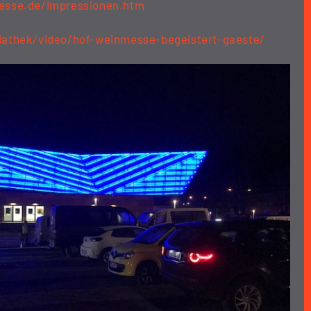
esse.de/Impressionen.htm
iathek/video/hof-weinmesse-begeistert-gaeste/