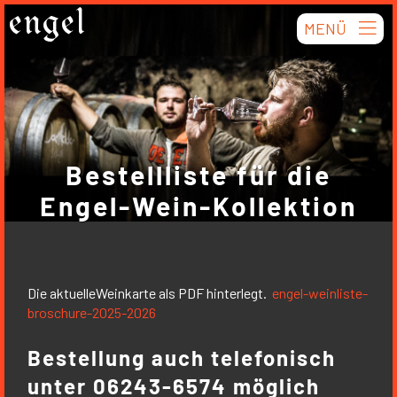
Skip
engel
MENÜ
to
content
Bestellliste für die
Engel-Wein-Kollektion
Die aktuelleWeinkarte als PDF hinterlegt.
engel-weinliste-
broschure-2025-2026
Bestellung auch telefonisch
unter
06243-6574
möglich