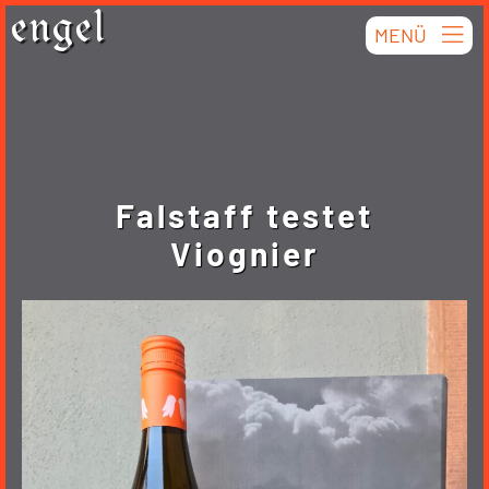
Skip
engel
MENÜ
to
content
Falstaff testet
Viognier