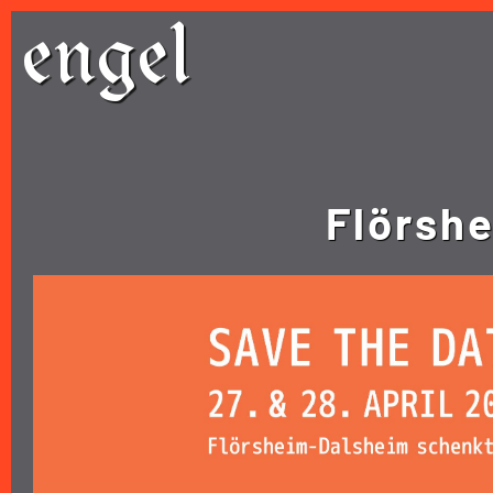
Skip
engel
to
content
Flörshe