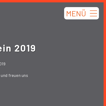
MENÜ
ein 2019
019
i und freuen uns