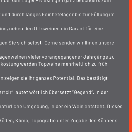
t bei den Lagen- Rieslingen ganz besonders zum
 und durch langes Feinhefelager bis zur Füllung im
ine, neben den Ortsweinen ein Garant für eine
en Sie sich selbst. Gerne senden wir Ihnen unsere
Lagenweinen vieler vorangegangener Jahrgänge zu.
rkostung werden Topweine mehrheitlich zu früh
 zeigen sie ihr ganzes Potential. Das bestätigt
rroir” lautet wörtlich übersetzt “Gegend“. In der
 natürliche Umgebung, in der ein Wein entsteht. Dieses
Böden, Klima, Topografie unter Zugabe des Könnens