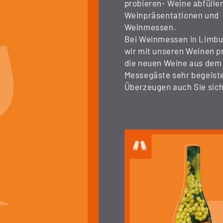
probieren- Weine abfülle
Weinpräsentationen und
Weinmessen.
Bei Weinmessen in Limbu
wir mit unseren Weinen p
die neuen Weine aus dem 
Messegäste sehr begeiste
Überzeugen auch Sie sich