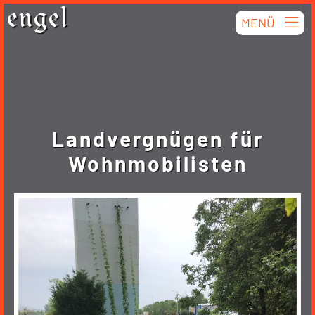
Skip
engel
MENÜ
to
content
Landvergnügen für
Wohnmobilisten