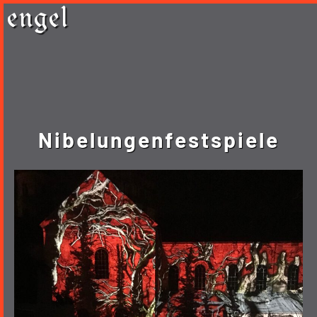
Skip
engel
to
content
Nibelungenfestspiele