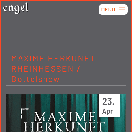
Skip
engel
MENÜ
to
content
MAXIME HERKUNFT
RHEINHESSEN /
Bottelshow
23.
Apr