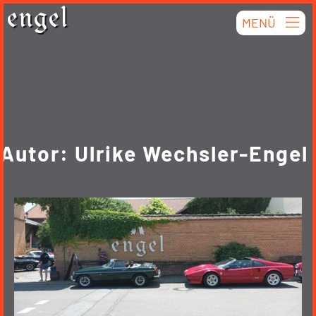
Skip
engel
MENÜ
to
content
Autor:
Ulrike Wechsler-Engel